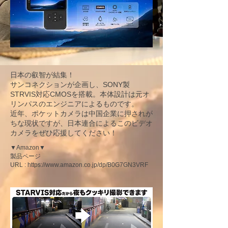
日本の叡智が結集！
サンコネクションが企画し、SONY製
STRVIS対応CMOSを搭載。本体設計は元オ
リンパスのエンジニアによるものです。
近年、ポケットカメラは中国企業に押されが
ちな現状ですが、日本連合によるこのビデオ
カメラをぜひ応援してください！
▼Amazon▼
製品ページ
URL :
https://www.amazon.co.jp/dp/B0G7GN3VRF