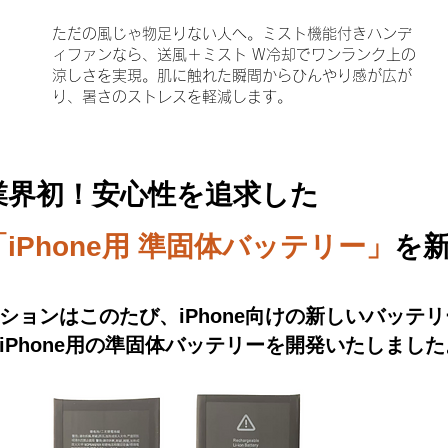
ただの風じゃ物足りない人へ。ミスト機能付きハンデ
ィファンなら、送風＋ミスト W冷却でワンランク上の
涼しさを実現。肌に触れた瞬間からひんやり感が広が
り、暑さのストレスを軽減します。
業界初！安心性を追求した
「iPhone用 準固体バッテリー」
を
クションはこのたび、iPhone向けの新しいバッテ
iPhone用の準固体バッテリーを開発いたしました